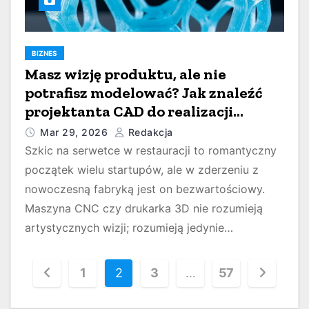
BIZNES
Masz wizję produktu, ale nie
potrafisz modelować? Jak znaleźć
projektanta CAD do realizacji
pomysłu?
Mar 29, 2026
Redakcja
Szkic na serwetce w restauracji to romantyczny
początek wielu startupów, ale w zderzeniu z
nowoczesną fabryką jest on bezwartościowy.
Maszyna CNC czy drukarka 3D nie rozumieją
artystycznych wizji; rozumieją jedynie…
S
1
2
3
…
57
t