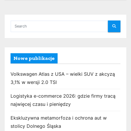
r
o
n
i
c
Nowe publikacje
o
Volkswagen Atlas z USA – wielki SUV z akcyzą
w
3,1% w wersji 2.0 TSI
a
Logistyka e-commerce 2026: gdzie firmy tracą
n
najwięcej czasu i pieniędzy
i
Ekskluzywna metamorfoza i ochrona aut w
e
stolicy Dolnego Śląska