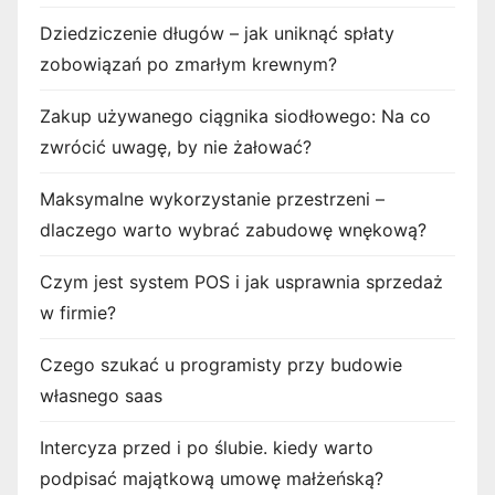
w
Dziedziczenie długów – jak uniknąć spłaty
p
zobowiązań po zmarłym krewnym?
i
Zakup używanego ciągnika siodłowego: Na co
s
zwrócić uwagę, by nie żałować?
ó
Maksymalne wykorzystanie przestrzeni –
dlaczego warto wybrać zabudowę wnękową?
w
Czym jest system POS i jak usprawnia sprzedaż
w firmie?
Czego szukać u programisty przy budowie
własnego saas
Intercyza przed i po ślubie. kiedy warto
podpisać majątkową umowę małżeńską?