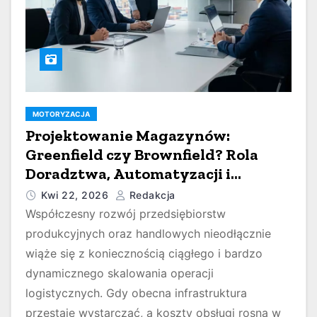
MOTORYZACJA
Projektowanie Magazynów:
Greenfield czy Brownfield? Rola
Doradztwa, Automatyzacji i
Systemów WMS
Kwi 22, 2026
Redakcja
Współczesny rozwój przedsiębiorstw
produkcyjnych oraz handlowych nieodłącznie
wiąże się z koniecznością ciągłego i bardzo
dynamicznego skalowania operacji
logistycznych. Gdy obecna infrastruktura
przestaje wystarczać, a koszty obsługi rosną w