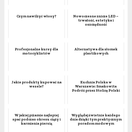
Czym nawilżyć włosy?
Nowoczesne znicze LED –
trwałość, estetyka i
oszczędność
Profesjonalne kursy dla
Alternatywa dla słomek
motocyklistów
plastikowych
Jakie produkty kupować na
Kuchnia Polska w
wesele?
Warszawie: Smakowita
Podróż przez Stolicę Polski
W jakiej piżamie najlepiej
Wyglądaj świetnie każdego
spać podczas okresu ciąży i
dnia dzięki tym praktycznym
karmienia piersią
poradom modowym