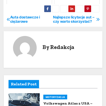
Auta dostawcze i
Najlepsze licytacje aut –
N
ciężarowe
czy warto skorzystać?
a
w
By
Redakcja
i
g
a
c
Related Post
j
a
MOTORYZACJA
w
Volkswagen Atlas z USA –