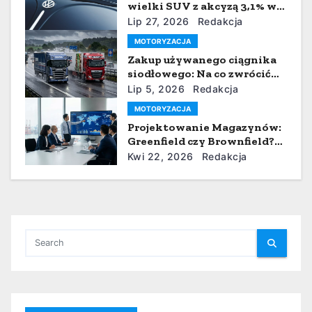
wielki SUV z akcyzą 3,1% w
p
wersji 2.0 TSI
Lip 27, 2026
Redakcja
MOTORYZACJA
i
Zakup używanego ciągnika
siodłowego: Na co zwrócić
s
uwagę, by nie żałować?
Lip 5, 2026
Redakcja
u
MOTORYZACJA
Projektowanie Magazynów:
Greenfield czy Brownfield?
Rola Doradztwa,
Kwi 22, 2026
Redakcja
Automatyzacji i Systemów
WMS