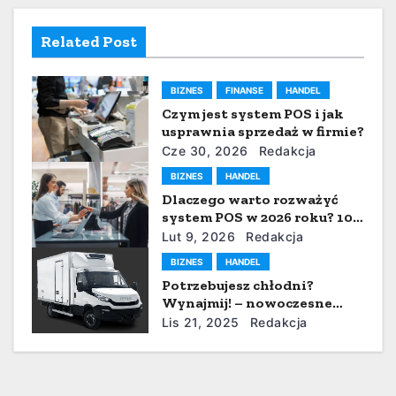
c
Related Post
j
a
BIZNES
FINANSE
HANDEL
w
Czym jest system POS i jak
usprawnia sprzedaż w firmie?
p
Cze 30, 2026
Redakcja
BIZNES
HANDEL
i
Dlaczego warto rozważyć
system POS w 2026 roku? 10
s
argumentów wspierających
Lut 9, 2026
Redakcja
sprzedaż i operacje
u
BIZNES
HANDEL
Potrzebujesz chłodni?
Wynajmij! – nowoczesne
rozwiązanie dla branży
Lis 21, 2025
Redakcja
transportowej