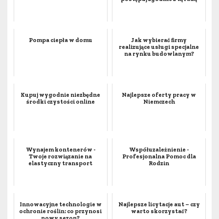
Pompa ciepła w domu
Jak wybierać firmy
realizujące usługi specjalne
na rynku budowlanym?
Kupuj wygodnie niezbędne
Najlepsze oferty pracy w
środki czystości online
Niemczech
Wynajem kontenerów -
Współuzależnienie -
Twoje rozwiązanie na
Profesjonalna Pomoc dla
elastyczny transport
Rodzin
Innowacyjne technologie w
Najlepsze licytacje aut – czy
ochronie roślin: co przynosi
warto skorzystać?
nowy sezon?