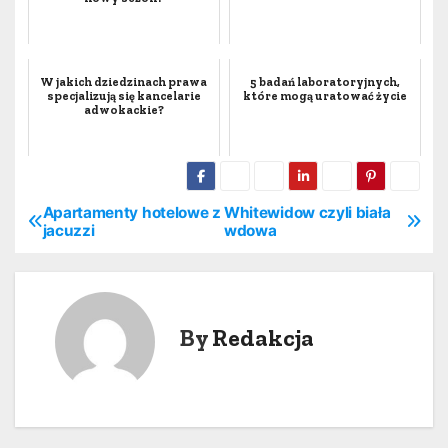
W jakich dziedzinach prawa
5 badań laboratoryjnych,
specjalizują się kancelarie
które mogą uratować życie
adwokackie?
Apartamenty hotelowe z
Whitewidow czyli biała
N
jacuzzi
wdowa
a
w
By
Redakcja
i
g
a