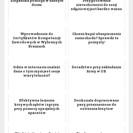
Elegancka podłoga w naszym
Przygotowanie
domu
nieruchomości do sesji
zdjęciowej jest bardzo ważne
Wprowadzenie do
Chcesz kupić ubezpieczenie
Certyfikatów Kompetencji
samochodu? Sprawdź te
Zawodowych w Wybranych
pomysły!
Branżach
Gdzie w internecie znaleźć
Doradztwo przy zakładaniu
dane o tym czym jest cesja
firmy w UK
wierytelności?
Efektywne leczenie
Doskonale dopracowane
krzywych zębów i zgryzu
pasy przeznaczone do
przy pomocy specjalnych
ostrzenia brzytew
aparatów