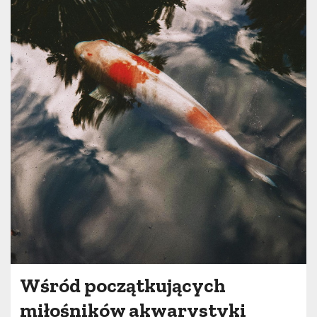
Wśród początkujących
miłośników akwarystyki