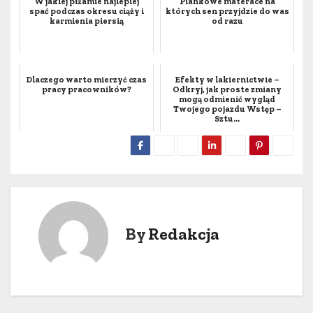
W jakiej piżamie najlepiej
Piankowe materace na
spać podczas okresu ciąży i
których sen przyjdzie do was
karmienia piersią
od razu
Dlaczego warto mierzyć czas
Efekty w lakiernictwie –
pracy pracowników?
Odkryj, jak proste zmiany
mogą odmienić wygląd
Twojego pojazdu Wstęp –
Sztu...
By
Redakcja