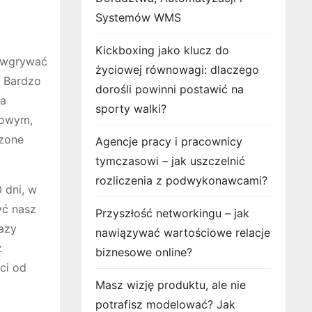
Systemów WMS
Kickboxing jako klucz do
y wgrywać
życiowej równowagi: dlaczego
. Bardzo
dorośli powinni postawić na
za
sporty walki?
gowym,
czone
Agencje pracy i pracownicy
tymczasowi – jak uszczelnić
rozliczenia z podwykonawcami?
 dni, w
yć nasz
Przyszłość networkingu – jak
bazy
nawiązywać wartościowe relacje
ż
biznesowe online?
ci od
Masz wizję produktu, ale nie
potrafisz modelować? Jak