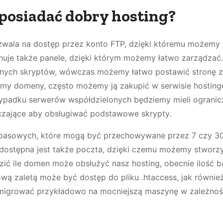
posiadać dobry hosting?
ozwala na dostęp przez konto FTP, dzięki któremu możem
nuje także panele, dzięki którym możemy łatwo zarządzać
óżnych skryptów, wówczas możemy łatwo postawić stronę 
adamy domeny, często możemy ją zakupić w serwisie hostin
zypadku serwerów współdzielonych będziemy mieli ograni
rczające aby obsługiwać podstawowe skrypty.
apasowych, które mogą być przechowywane przez 7 czy 30
e dostępna jest także poczta, dzięki czemu możemy stworz
zić ile domen może obsłużyć nasz hosting, obecnie ilość 
ową zaletą może być dostęp do pliku .htaccess, jak równie
 migrować przykładowo na mocniejszą maszynę w zależnoś