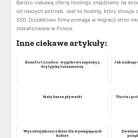
Bardzo ciekawą ofertę hostingu znajdziemy na stro
od naszych potrzeb. Jest to hosting, który stosuj
SSD. Dodatkowo firma pomaga w migracji stron inte
zlokalizowane w Polsce.
Inne ciekawe artykuły:
Beaufort London - wyjątkowe zapachy z
Jak uniknąć 
brytyjską tożsamością
Mały basen pływacki
Tłusta i pr
Wysokiej jakości odzież dla wymagających
Zwalczan
kobiet
pożąd