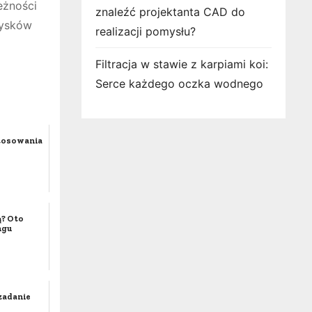
eżności
znaleźć projektanta CAD do
dysków
realizacji pomysłu?
Filtracja w stawie z karpiami koi:
Serce każdego oczka wodnego
stosowania
ą? Oto
ngu
 zadanie