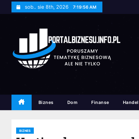
S
sob.. sie 8th, 2026
7:19:58 AM
k
i
p
t
o
c
o
n
t
e
n
Biznes
Dom
Finanse
Handel
t
BIZNES