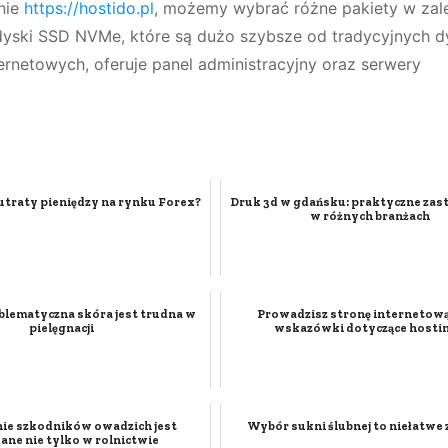
nie
https://hostido.pl
, możemy wybrać różne pakiety w zal
e dyski SSD NVMe, które są dużo szybsze od tradycyjnych 
rnetowych, oferuje panel administracyjny oraz serwery
utraty pieniędzy na rynku Forex?
Druk 3d w gdańsku: praktyczne za
w różnych branżach
oblematyczna skóra jest trudna w
Prowadzisz stronę internetow
pielęgnacji
wskazówki dotyczące hosti
ie szkodników owadzich jest
Wybór sukni ślubnej to niełatwe
ane nie tylko w rolnictwie