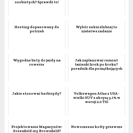
osobistych? Sprawdź to!
Hosting dopasowany do
Wybór sukni ślubnej to
potrzeb
niełatwe zadanie
Wygodne buty do jazdy na
Jak zaplanować remont
rowerze
łazienki krok po kroku?
poradnik dla początkujących
Jakie stosować herbicydy?
Volkswagen Atlas z USA -
wielki SUV z akcyzą 3,1% w
wersji 2.0 TSI
Projektowanie Magazynów:
Nowoczesne kotły grzewcze
Greenfield czy Brownfield?