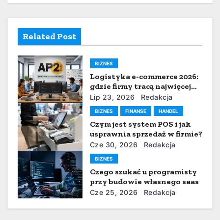
c
j
Related Post
a
BIZNES
w
Logistyka e-commerce 2026:
p
gdzie firmy tracą najwięcej
czasu i pieniędzy
Lip 23, 2026
Redakcja
i
BIZNES
FINANSE
HANDEL
Czym jest system POS i jak
s
usprawnia sprzedaż w firmie?
u
Cze 30, 2026
Redakcja
BIZNES
Czego szukać u programisty
przy budowie własnego saas
Cze 25, 2026
Redakcja