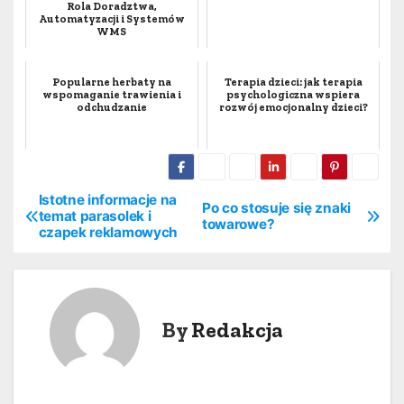
Rola Doradztwa,
Automatyzacji i Systemów
WMS
Popularne herbaty na
Terapia dzieci: jak terapia
wspomaganie trawienia i
psychologiczna wspiera
odchudzanie
rozwój emocjonalny dzieci?
Istotne informacje na
N
Po co stosuje się znaki
temat parasolek i
towarowe?
czapek reklamowych
a
w
i
By
Redakcja
g
a