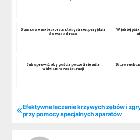
Piankowe materace na których sen przyjdzie
W jakiej piż
do was od razu
c
Jak sprawić, aby goście poczuli się mile
Biuro rachun
widziani w restauracji
Efektywne leczenie krzywych zębów i zgr
N
przy pomocy specjalnych aparatów
a
w