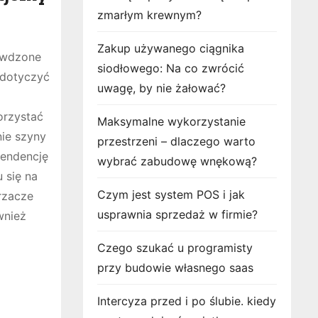
zmarłym krewnym?
Zakup używanego ciągnika
rawdzone
siodłowego: Na co zwrócić
 dotyczyć
uwagę, by nie żałować?
orzystać
Maksymalne wykorzystanie
ie szyny
przestrzeni – dlaczego warto
tendencję
wybrać zabudowę wnękową?
 się na
Czym jest system POS i jak
rzacze
usprawnia sprzedaż w firmie?
wnież
Czego szukać u programisty
przy budowie własnego saas
Intercyza przed i po ślubie. kiedy