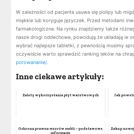
W zależności od pacjenta usuwa się polipy lub mig
miękkie lub koryguje języczek. Przed metodami in
farmakologiczne. Na rynku znajdziemy także różneg
nasze drogi oddechowe, powodują że układają ie one
wybrać najlepsze tabletki, z pewnością musimy spr
oczywiście warto sprawdzić ranking leków na chra
porowananie/
.
Inne ciekawe artykuły:
Zalety wykorzystania płyt warstwowych
Jak powst
Ochrona prawna wzorów mebli – podstawowe
Zakup nowej 
informacje