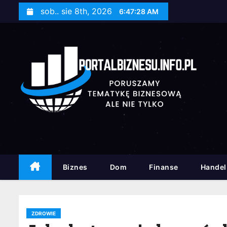
S
sob.. sie 8th, 2026
6:47:29 AM
k
i
p
t
o
c
o
n
t
e
n
Biznes
Dom
Finanse
Handel
t
ZDROWIE