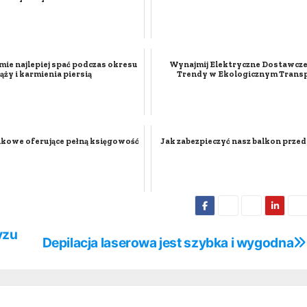
amie najlepiej spać podczas okresu
Wynajmij Elektryczne Dostawcze
iąży i karmienia piersią
Trendy w Ekologicznym Transp
kowe oferujące pełną księgowość
Jak zabezpieczyć nasz balkon prze
yzu
Depilacja laserowa jest szybka i wygodna