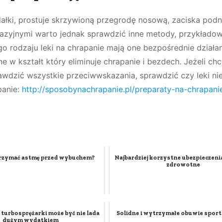
dałki, prostuje skrzywioną przegrodę nosową, zaciska podn
wazyjnymi warto jednak sprawdzić inne metody, przykłado
o rodzaju leki na chrapanie mają one bezpośrednie działan
 w kształt który eliminuje chrapanie i bezdech. Jeżeli ch
awdzić wszystkie przeciwwskazania, sprawdzić czy leki nie
panie:
http://sposobynachrapanie.pl/preparaty-na-chrapani
rzymać astmę przed wybuchem?
Najbardziej korzystne ubezpieczenia 
zdrowotne
turbosprężarki może być nie lada
Solidne i wytrzymałe obuwie spor
dużym wydatkiem