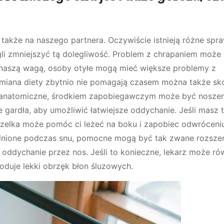
akże na naszego partnera. Oczywiście istnieją różne sp
li zmniejszyć tą dolegliwość. Problem z chrapaniem może
 naszą wagą, osoby otyłe mogą mieć większe problemy z
 zmiana diety zbytnio nie pomagają czasem można także sk
e anatomiczne, środkiem zapobiegawczym może być noszen
e gardła, aby umożliwić łatwiejsze oddychanie. Jeśli masz 
mizelka może pomóc ci leżeć na boku i zapobiec odwróceniu
trudnione podczas snu, pomocne mogą być tak zwane rozsze
ą oddychanie przez nos. Jeśli to konieczne, lekarz może ró
oduje lekki obrzęk błon śluzowych.