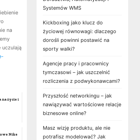
Systemów WMS
iebienie
wo
Kickboxing jako klucz do
ie na
życiowej równowagi: dlaczego
cemy
dorośli powinni postawić na
 uczulają
sporty walki?
e-
Agencje pracy i pracownicy
tymczasowi – jak uszczelnić
rozliczenia z podwykonawcami?
Przyszłość networkingu – jak
na życie i
nawiązywać wartościowe relacje
biznesowe online?
Masz wizję produktu, ale nie
towe Nike
potrafisz modelować? Jak