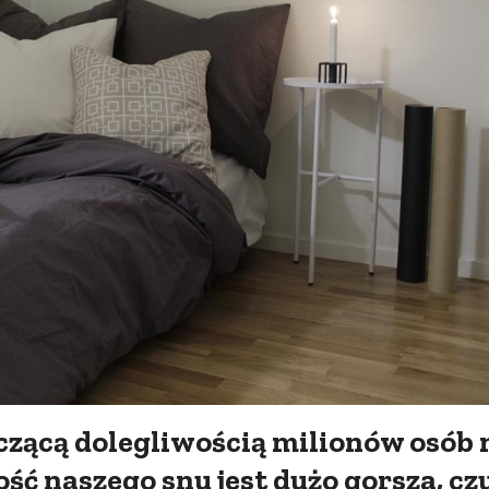
czącą dolegliwością milionów osób 
ość naszego snu jest dużo gorsza, c