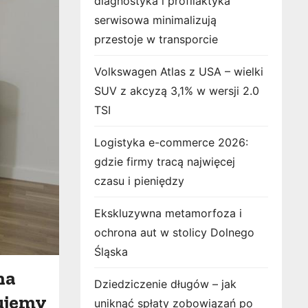
diagnostyka i profilaktyka
serwisowa minimalizują
przestoje w transporcie
Volkswagen Atlas z USA – wielki
SUV z akcyzą 3,1% w wersji 2.0
TSI
Logistyka e-commerce 2026:
gdzie firmy tracą najwięcej
czasu i pieniędzy
Ekskluzywna metamorfoza i
ochrona aut w stolicy Dolnego
Śląska
na
Dziedziczenie długów – jak
zujemy
uniknąć spłaty zobowiązań po