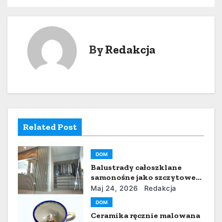
w
i
g
By
Redakcja
a
c
j
a
Related Post
w
DOM
p
Balustrady całoszklane
samonośne jako szczytowe
i
osiągnięcie współczesnej
Maj 24, 2026
Redakcja
architektury
s
DOM
Ceramika ręcznie malowana