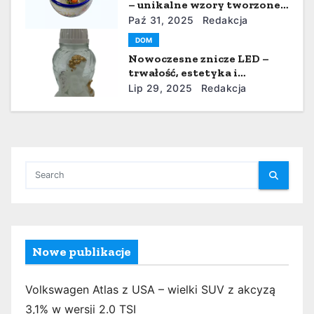
u
– unikalne wzory tworzone z
pasją
Paź 31, 2025
Redakcja
DOM
Nowoczesne znicze LED –
trwałość, estetyka i
oszczędność
Lip 29, 2025
Redakcja
Nowe publikacje
Volkswagen Atlas z USA – wielki SUV z akcyzą
3,1% w wersji 2.0 TSI