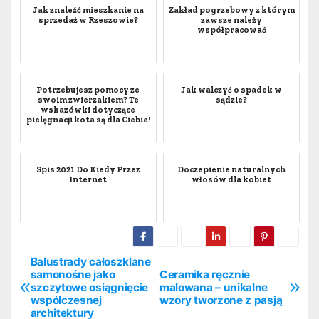
Jak znaleźć mieszkanie na
Zakład pogrzebowy z którym
sprzedaż w Rzeszowie?
zawsze należy
współpracować
Potrzebujesz pomocy ze
Jak walczyć o spadek w
swoim zwierzakiem? Te
sądzie?
wskazówki dotyczące
pielęgnacji kota są dla Ciebie!
Spis 2021 Do Kiedy Przez
Doczepienie naturalnych
Internet
włosów dla kobiet
Balustrady całoszklane
N
samonośne jako
Ceramika ręcznie
szczytowe osiągnięcie
malowana – unikalne
a
współczesnej
wzory tworzone z pasją
architektury