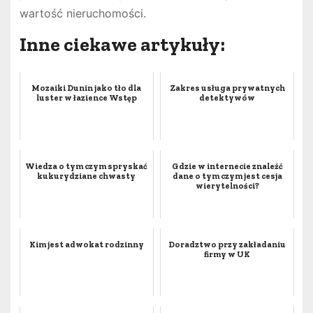
wartość nieruchomości.
Inne ciekawe artykuły:
Mozaiki Dunin jako tło dla
Zakres usługa prywatnych
luster w łazience Wstęp
detektywów
Wiedza o tym czym spryskać
Gdzie w internecie znaleźć
kukurydziane chwasty
dane o tym czym jest cesja
wierytelności?
Kim jest adwokat rodzinny
Doradztwo przy zakładaniu
firmy w UK