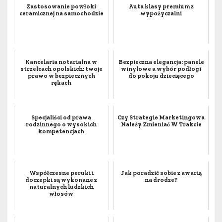
Zastosowanie powłoki
Auta klasy premium z
ceramicznej na samochodzie
wypożyczalni
Kancelaria notarialna w
Bezpieczna elegancja: panele
strzelcach opolskich: twoje
winylowe a wybór podłogi
prawo w bezpiecznych
do pokoju dziecięcego
rękach
Specjaliści od prawa
Czy Strategie Marketingowa
rodzinnego o wysokich
Należy Zmieniać W Trakcie
kompetencjach
Współczesne peruki i
Jak poradzić sobie z awarią
doczepki są wykonane z
na drodze?
naturalnych ludzkich
włosów