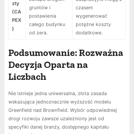
zty
gruntów i
czasem
(CA
postawienia
wygenerować
PEX
całego budynku
potężne koszty
)
od zera.
dodatkowe.
Podsumowanie: Rozważna
Decyzja Oparta na
Liczbach
Nie istnieje jedna uniwersalna, złota zasada
wskazująca jednoznacznie wyższość modelu
Greenfield nad Brownfield. Wybór odpowiedniej
drogi rozwoju zawsze uzależniony jest od
specyfiki danej branży, dostępnego kapitału