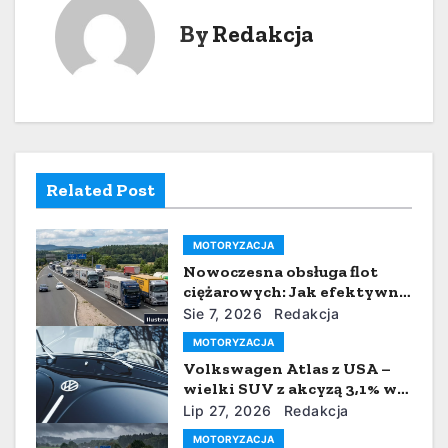
i
By
Redakcja
g
a
c
j
Related Post
a
w
MOTORYZACJA
Nowoczesna obsługa flot
p
ciężarowych: Jak efektywna
diagnostyka i profilaktyka
i
Sie 7, 2026
Redakcja
serwisowa minimalizują
MOTORYZACJA
przestoje w transporcie
s
Volkswagen Atlas z USA –
wielki SUV z akcyzą 3,1% w
u
wersji 2.0 TSI
Lip 27, 2026
Redakcja
MOTORYZACJA