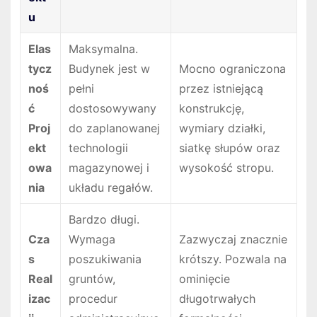
u
Elas
Maksymalna.
tycz
Budynek jest w
Mocno ograniczona
noś
pełni
przez istniejącą
ć
dostosowywany
konstrukcję,
Proj
do zaplanowanej
wymiary działki,
ekt
technologii
siatkę słupów oraz
owa
magazynowej i
wysokość stropu.
nia
układu regałów.
Bardzo długi.
Cza
Wymaga
Zazwyczaj znacznie
s
poszukiwania
krótszy. Pozwala na
Real
gruntów,
ominięcie
izac
procedur
długotrwałych