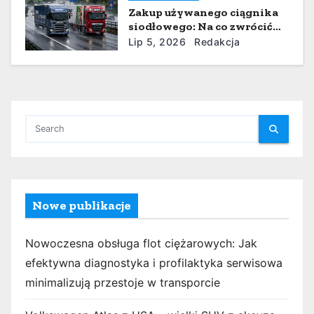
Zakup używanego ciągnika
siodłowego: Na co zwrócić
uwagę, by nie żałować?
Lip 5, 2026
Redakcja
Nowe publikacje
Nowoczesna obsługa flot ciężarowych: Jak
efektywna diagnostyka i profilaktyka serwisowa
minimalizują przestoje w transporcie