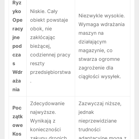
Ryz
yko
Niskie. Cały
Niezwykle wysokie.
Ope
obiekt powstaje
Wymaga wdrażania
racy
obok, nie
maszyn na
jne
zakłócając
działającym
pod
bieżącej,
magazynie, co
cza
codziennej pracy
stwarza ogromne
s
reszty
zagrożenie dla
Wdr
przedsiębiorstwa
ciągłości wysyłek.
aża
.
nia
Zdecydowanie
Zazwyczaj niższe,
Poc
najwyższe.
jednak
zątk
Wynikają z
nieprzewidziane
owe
konieczności
trudności
Kos
zakupu drogich
adaptacyjne mogą z