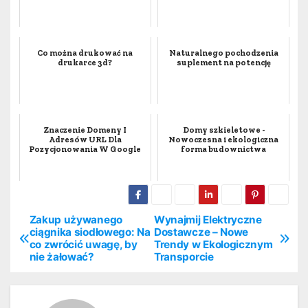
Co można drukować na
Naturalnego pochodzenia
drukarce 3d?
suplement na potencję
Znaczenie Domeny I
Domy szkieletowe -
Adresów URL Dla
Nowoczesna i ekologiczna
Pozycjonowania W Google
forma budownictwa
Zakup używanego
Wynajmij Elektryczne
N
ciągnika siodłowego: Na
Dostawcze – Nowe
co zwrócić uwagę, by
Trendy w Ekologicznym
a
nie żałować?
Transporcie
w