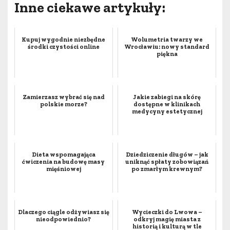
Inne ciekawe artykuły:
Kupuj wygodnie niezbędne
Wolumetria twarzy we
środki czystości online
Wrocławiu: nowy standard
piękna
Zamierzasz wybrać się nad
Jakie zabiegi na skórę
polskie morze?
dostępne w klinikach
medycyny estetycznej
Dieta wspomagająca
Dziedziczenie długów – jak
ćwiczenia na budowę masy
uniknąć spłaty zobowiązań
mięśniowej
po zmarłym krewnym?
Dlaczego ciągle odżywiasz się
Wycieczki do Lwowa –
nieodpowiednio?
odkryj magię miasta z
historią i kulturą w tle