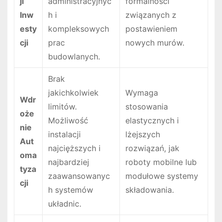
ji
administracyjnyc
formalności
Inw
h i
związanych z
esty
kompleksowych
postawieniem
cji
prac
nowych murów.
budowlanych.
Brak
jakichkolwiek
Wymaga
Wdr
limitów.
stosowania
oże
Możliwość
elastycznych i
nie
instalacji
lżejszych
Aut
najcięższych i
rozwiązań, jak
oma
najbardziej
roboty mobilne lub
tyza
zaawansowanyc
modułowe systemy
cji
h systemów
składowania.
układnic.