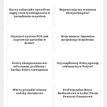
Kursy online jako sposób na
Regeneracja czy wymiana
ciągły rozwój umiejętności w
skrzyni biegów?
zarządzaniu zespołem
Czym jest system POS i jak
Moje miejsce: tajemnice
usprawnia sprzedaż w
jurajskiego krajobrazu
firmie?
Polisy ubezpieczeniowe:
Czy znajdziemy dobrą agencję
informacje, problemy i
reklamową w Polsce?
bardzo dobre rozwiązania
Warto posiadać własne
Profesjonalne Biuro
ozdoby choinkowe
Rachunkowe w Łodzi: Twoja
Pewność Finansowa