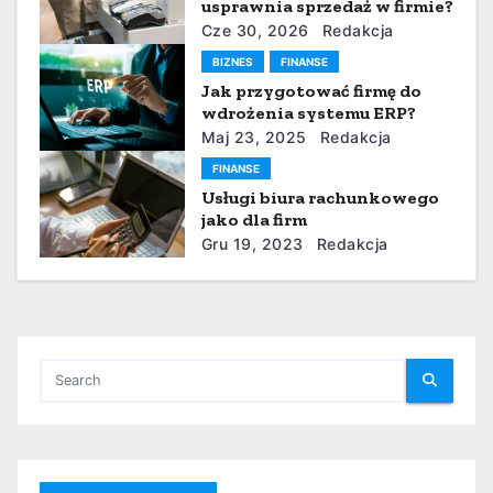
p
usprawnia sprzedaż w firmie?
Cze 30, 2026
Redakcja
i
BIZNES
FINANSE
Jak przygotować firmę do
s
wdrożenia systemu ERP?
u
Maj 23, 2025
Redakcja
FINANSE
Usługi biura rachunkowego
jako dla firm
Gru 19, 2023
Redakcja