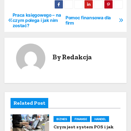
Praca księgowego – na
N
Pomoc finansowa dla
czym polega i jak nim
firm
zostać?
a
w
i
By
Redakcja
g
a
c
j
Related Post
a
BIZNES
FINANSE
HANDEL
w
Czym jest system POS i jak