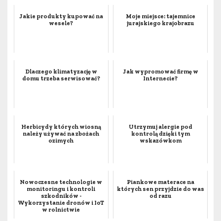
Jakie produkty kupować na
Moje miejsce: tajemnice
wesele?
jurajskiego krajobrazu
Dlaczego klimatyzację w
Jak wypromować firmę w
domu trzeba serwisować?
Internecie?
Herbicydy których wiosną
Utrzymuj alergie pod
należy używać na zbożach
kontrolą dzięki tym
ozimych
wskazówkom
Nowoczesne technologie w
Piankowe materace na
monitoringu i kontroli
których sen przyjdzie do was
szkodników -
od razu
Wykorzystanie dronów i IoT
w rolnictwie