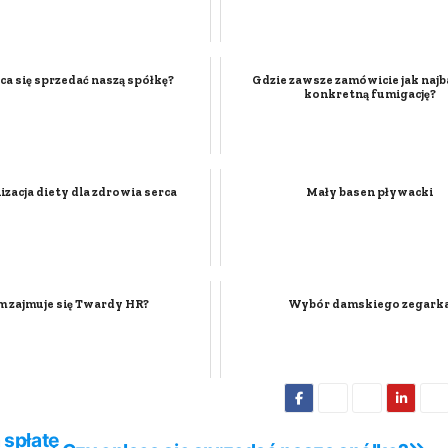
ca się sprzedać naszą spółkę?
Gdzie zawsze zamówicie jak najb
konkretną fumigację?
zacja diety dla zdrowia serca
Mały basen pływacki
m zajmuje się Twardy HR?
Wybór damskiego zegark
 spłatę