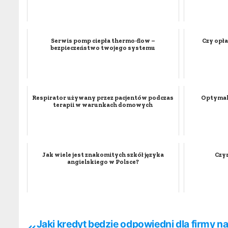
Serwis pomp ciepła thermo-flow –
Czy opła
bezpieczeństwo twojego systemu
Respirator używany przez pacjentów podczas
Optymali
terapii w warunkach domowych
Jak wiele jest znakomitych szkół języka
Czy
angielskiego w Polsce?
Jaki kredyt będzie odpowiedni dla firmy na
N