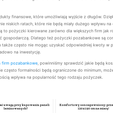
dukty finansowe, które umożliwiają wyjście z długów. Dzię
nie niskich ratach, które nie będą miały dużego wpływu na
ą to pożyczki kierowane zarówno dla większych firm jak 
ść gospodarczą. Dlatego też pożyczki pozabankowe są co
ich także często nie mogąc uzyskać odpowiedniej kwoty w 
adowo na inwestycję.
a firm pozabankowe
, powinniśmy sprawdzić jakie będą kosz
lnie często formalności będą ograniczone do minimum, mo
ością wpływa na popularność tego rodzaju pożyczek.
ać uwagę przy kupowaniu paneli
Komfortowy sen zapewniony: prze
laminowanych?
120x190 cm na miarę!