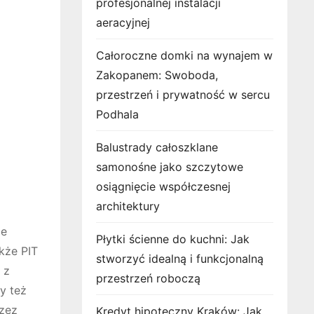
profesjonalnej instalacji
aeracyjnej
Całoroczne domki na wynajem w
Zakopanem: Swoboda,
przestrzeń i prywatność w sercu
Podhala
Balustrady całoszklane
samonośne jako szczytowe
osiągnięcie współczesnej
architektury
ze
Płytki ścienne do kuchni: Jak
kże PIT
stworzyć idealną i funkcjonalną
 z
przestrzeń roboczą
y też
zez
Kredyt hipoteczny Kraków: Jak