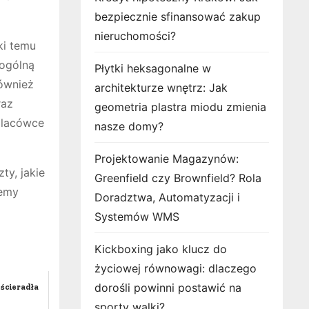
bezpiecznie sfinansować zakup
nieruchomości?
ki temu
 ogólną
Płytki heksagonalne w
również
architekturze wnętrz: Jak
raz
geometria plastra miodu zmienia
placówce
nasze domy?
Projektowanie Magazynów:
ty, jakie
Greenfield czy Brownfield? Rola
żemy
Doradztwa, Automatyzacji i
Systemów WMS
Kickboxing jako klucz do
życiowej równowagi: dlaczego
dorośli powinni postawić na
ścieradła
sporty walki?