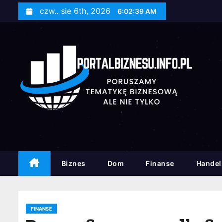
S
czw.. sie 6th, 2026
6:02:40 AM
k
i
p
t
o
c
o
n
t
e
n
Biznes
Dom
Finanse
Handel
t
FINANSE