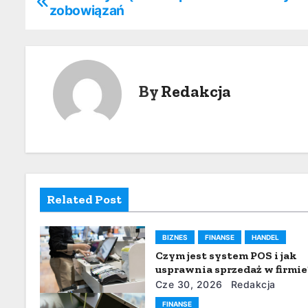
zobowiązań
a
w
i
By
Redakcja
g
a
c
j
Related Post
a
BIZNES
FINANSE
HANDEL
w
Czym jest system POS i jak
p
usprawnia sprzedaż w firmie
Cze 30, 2026
Redakcja
i
FINANSE