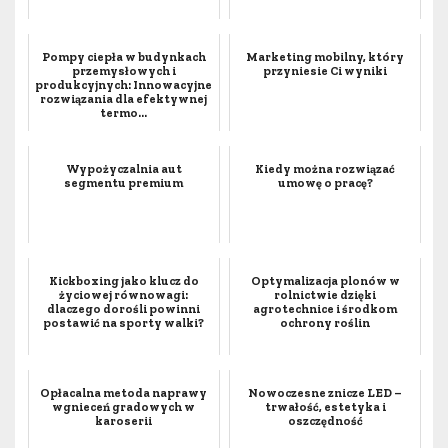
Pompy ciepła w budynkach
Marketing mobilny, który
przemysłowych i
przyniesie Ci wyniki
produkcyjnych: Innowacyjne
rozwiązania dla efektywnej
termo...
Wypożyczalnia aut
Kiedy można rozwiązać
segmentu premium
umowę o pracę?
Kickboxing jako klucz do
Optymalizacja plonów w
życiowej równowagi:
rolnictwie dzięki
dlaczego dorośli powinni
agrotechnice i środkom
postawić na sporty walki?
ochrony roślin
Opłacalna metoda naprawy
Nowoczesne znicze LED –
wgnieceń gradowych w
trwałość, estetyka i
karoserii
oszczędność