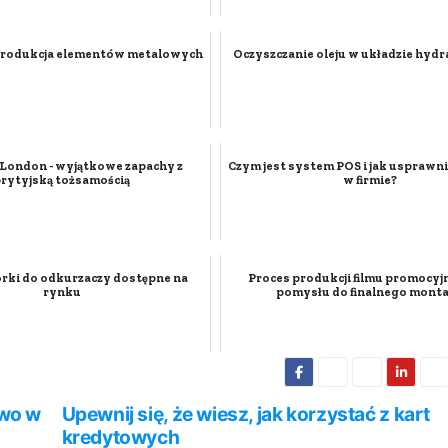
rodukcja elementów metalowych
Oczyszczanie oleju w układzie hyd
London - wyjątkowe zapachy z
Czym jest system POS i jak usprawn
brytyjską tożsamością
w firmie?
orki do odkurzaczy dostępne na
Proces produkcji filmu promocyj
rynku
pomysłu do finalnego mont
owo w
Upewnij się, że wiesz, jak korzystać z kart
kredytowych