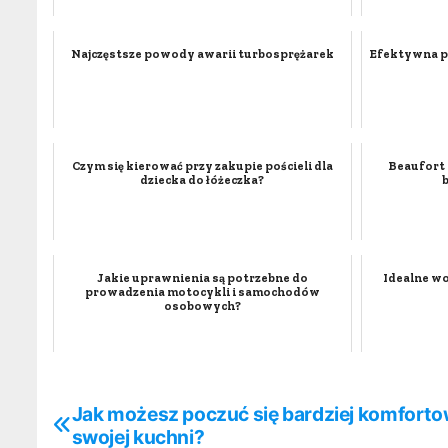
Najczęstsze powody awarii turbosprężarek
Efektywna p
Czym się kierować przy zakupie pościeli dla
Beaufort 
dziecka do łóżeczka?
Jakie uprawnienia są potrzebne do
Idealne w
prowadzenia motocykli i samochodów
osobowych?
Jak możesz poczuć się bardziej komfort
N
swojej kuchni?