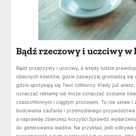
Bądź rzeczowy i uczciwy w 
Bądź przejrzysty i uczciwy, a wtedy ludzie prawdo
obecnych klientów, gdzie zazwyczaj gromadzą się o
gdzie spotykają się Twoi odbiorcy. Kiedy już wies
oznaczać reklamę lub może oznaczać zostanie lide
czasochłonnym i ciągłym procesem. To nie ustaw i
budowania zaufania i przemyślanego przywództwa na
a naprawdę zbierzesz korzyści.Sprawdź wydarzenia 
do generowania leadów. Na przykład, jeśli odbywa 
porozmawiać o tym w telewizji lub w gazecie, albo 