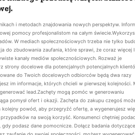
ej.
hnikach i metodach znajdowania nowych perspektyw. Infor
zowej pomocy profesjonalistom na całym świecie.Wykorzys
eadów. W mediach społecznościowych trzeba nie tylko bu
a do zbudowania zaufania, które sprawi, że coraz więcej
czywiste kanały mediów społecznościowych. Rozważ je
órz strony docelowe dla potencjalnych potencjalnych klient
sowane do Twoich docelowych odbiorców będą dwa razy
jesz im informacje, których chcieli w pierwszej kolejności. 
wygenerować lead.Zachęty mogą pomóc w generowaniu
iąga pomysł ofert i okazji. Zachęta do zakupu czegoś moż
m kolejny powód, aby przegryźć ofertę, a wygenerujesz wię
 przypadków na swoją korzyść. Konsumenci chętniej poda
y, gdy podasz dane pomocnicze. Dołącz badania dotycząc
esz zaufanie do swojej społeczności, możesz wygenerować