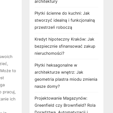
architektury
Płytki ścienne do kuchni: Jak
stworzyć idealną i funkcjonalną
przestrzeń roboczą
Kredyt hipoteczny Kraków: Jak
bezpiecznie sfinansować zakup
nieruchomości?
 swoich
zieć,
Płytki heksagonalne w
. Może to
architekturze wnętrz: Jak
st
geometria plastra miodu zmienia
aga
nasze domy?
 pracuj,
Projektowanie Magazynów:
anie ich
Greenfield czy Brownfield? Rola
Doradztwa, Automatyzacji i
y je