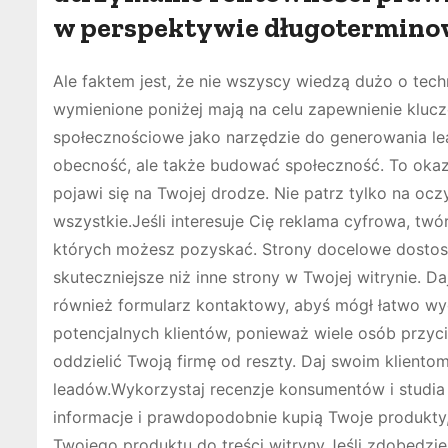
w perspektywie długoterminow
Ale faktem jest, że nie wszyscy wiedzą dużo o tec
wymienione poniżej mają na celu zapewnienie kluc
społecznościowe jako narzędzie do generowania l
obecność, ale także budować społeczność. To okazj
pojawi się na Twojej drodze. Nie patrz tylko na o
wszystkie.Jeśli interesuje Cię reklama cyfrowa, tw
których możesz pozyskać. Strony docelowe dosto
skuteczniejsze niż inne strony w Twojej witrynie. Da
również formularz kontaktowy, abyś mógł łatwo 
potencjalnych klientów, ponieważ wiele osób przyc
oddzielić Twoją firmę od reszty. Daj swoim kliento
leadów.Wykorzystaj recenzje konsumentów i studia
informacje i prawdopodobnie kupią Twoje produkt
Twojego produktu do treści witryny.Jeśli zdobędzi