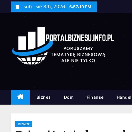
S
sob.. sie 8th, 2026
6:57:20 PM
k
i
p
t
o
c
o
n
t
e
n
Biznes
Dom
Finanse
Handel
t
BIZNES