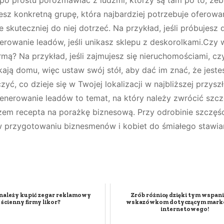
sz konkretną grupę, która najbardziej potrzebuje oferow
 skuteczniej do niej dotrzeć. Na przykład, jeśli próbujesz 
erowanie leadów, jeśli unikasz sklepu z deskorolkami.Czy 
rmą? Na przykład, jeśli zajmujesz się nieruchomościami, czy
ają domu, więc ustaw swój stół, aby dać im znać, że jeste
ć, co dzieje się w Twojej lokalizacji w najbliższej przysz
enerowanie leadów to temat, na który należy zwrócić szc
zem recepta na porażkę biznesową. Przy odrobinie szczęś
przygotowaniu biznesmenów i kobiet do śmiałego stawian
 należy kupić zegar reklamowy
Zrób różnicę dzięki tym wspan
ścienny firmy likor?
wskazówkom dotyczącym mark
internetowego!