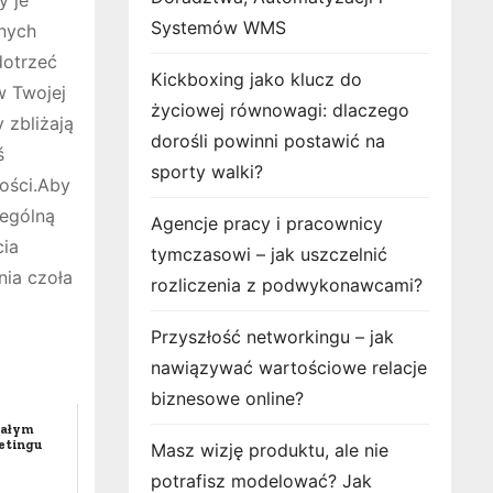
Systemów WMS
anych
dotrzeć
Kickboxing jako klucz do
w Twojej
życiowej równowagi: dlaczego
 zbliżają
dorośli powinni postawić na
ś
sporty walki?
łości.Aby
zególną
Agencje pracy i pracownicy
cia
tymczasowi – jak uszczelnić
ia czoła
rozliczenia z podwykonawcami?
Przyszłość networkingu – jak
nawiązywać wartościowe relacje
biznesowe online?
iałym
etingu
Masz wizję produktu, ale nie
potrafisz modelować? Jak