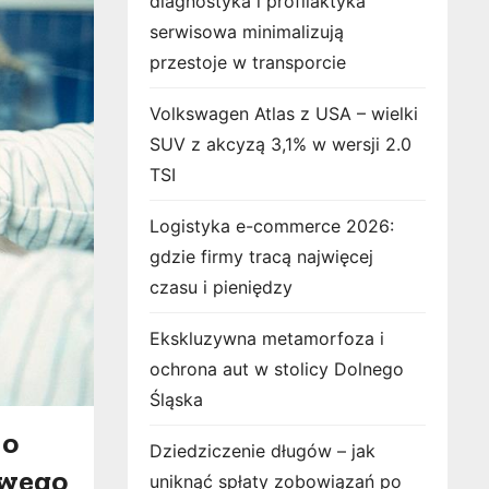
diagnostyka i profilaktyka
serwisowa minimalizują
przestoje w transporcie
Volkswagen Atlas z USA – wielki
SUV z akcyzą 3,1% w wersji 2.0
TSI
Logistyka e-commerce 2026:
gdzie firmy tracą najwięcej
czasu i pieniędzy
Ekskluzywna metamorfoza i
ochrona aut w stolicy Dolnego
Śląska
 o
Dziedziczenie długów – jak
owego
uniknąć spłaty zobowiązań po