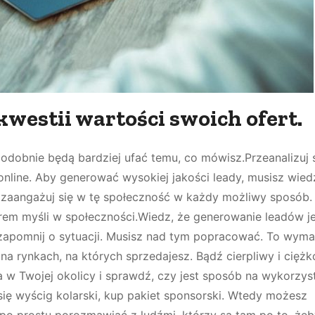
kwestii wartości swoich ofert.
podobnie będą bardziej ufać temu, co mówisz.Przeanalizuj
nline. Aby generować wysokiej jakości leady, musisz wied
z, zaangażuj się w tę społeczność w każdy możliwy sposób
rem myśli w społeczności.Wiedz, że generowanie leadów je
 zapomnij o sytuacji. Musisz nad tym popracować. To wym
 rynkach, na których sprzedajesz. Bądź cierpliwy i ciężko
w Twojej okolicy i sprawdź, czy jest sposób na wykorzyst
się wyścig kolarski, kup pakiet sponsorski. Wtedy możesz
po prostu porozmawiać z ludźmi, którzy są tam po to, żeb