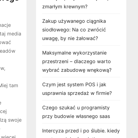
zmarłym krewnym?
Zakup używanego ciągnika
macje
siodłowego: Na co zwrócić
taj media
uwagę, by nie żałować?
dować
 leadów
Maksymalne wykorzystanie
przestrzeni – dlaczego warto
ów,
wybrać zabudowę wnękową?
Czym jest system POS i jak
Miej tam
usprawnia sprzedaż w firmie?
e
Czego szukać u programisty
cej
przy budowie własnego saas
dzą swoje
e
Intercyza przed i po ślubie. kiedy
 więcej