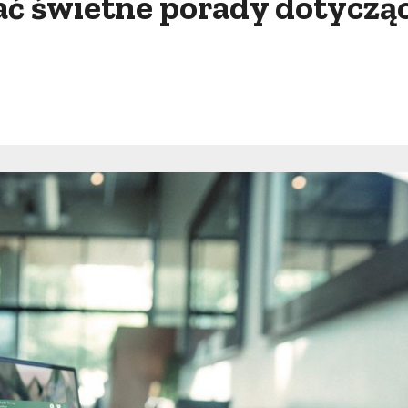
skać świetne porady dotycz