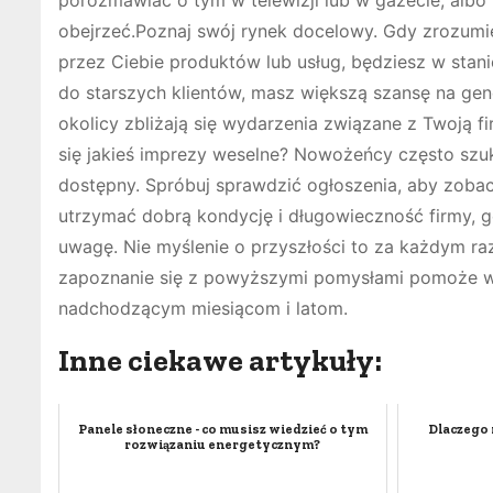
obejrzeć.Poznaj swój rynek docelowy. Gdy zrozumie
przez Ciebie produktów lub usług, będziesz w stanie
do starszych klientów, masz większą szansę na gen
okolicy zbliżają się wydarzenia związane z Twoją fi
się jakieś imprezy weselne? Nowożeńcy często szuk
dostępny. Spróbuj sprawdzić ogłoszenia, aby zobaczy
utrzymać dobrą kondycję i długowieczność firmy, g
uwagę. Nie myślenie o przyszłości to za każdym ra
zapoznanie się z powyższymi pomysłami pomoże w 
nadchodzącym miesiącom i latom.
Inne ciekawe artykuły:
Panele słoneczne - co musisz wiedzieć o tym
Dlaczego
rozwiązaniu energetycznym?