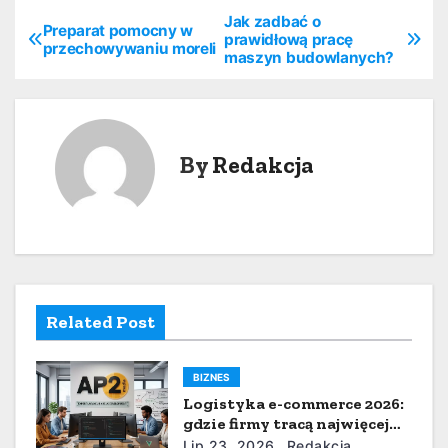
Jak zadbać o
N
Preparat pomocny w
prawidłową pracę
przechowywaniu moreli
maszyn budowlanych?
a
w
i
By
Redakcja
g
a
c
j
Related Post
a
BIZNES
w
Logistyka e-commerce 2026:
p
gdzie firmy tracą najwięcej
czasu i pieniędzy
Lip 23, 2026
Redakcja