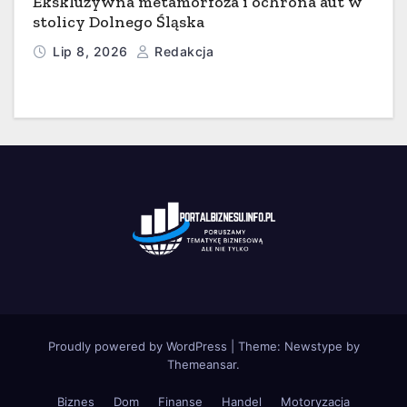
Ekskluzywna metamorfoza i ochrona aut w
stolicy Dolnego Śląska
Lip 8, 2026
Redakcja
Proudly powered by WordPress
|
Theme:
Newstype
by
Themeansar
.
Biznes
Dom
Finanse
Handel
Motoryzacja