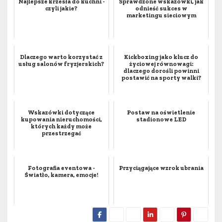
Najlepsze krzesła do kuchni -
Sprawdzone wskazówki, jak
czyli jakie?
odnieść sukces w
marketingu sieciowym
Dlaczego warto korzystać z
Kickboxing jako klucz do
usług salonów fryzjerskich?
życiowej równowagi:
dlaczego dorośli powinni
postawić na sporty walki?
Wskazówki dotyczące
Postaw na oświetlenie
kupowania nieruchomości,
stadionowe LED
których każdy może
przestrzegać
Fotografia eventowa -
Przyciągające wzrok ubrania
Światło, kamera, emocje!