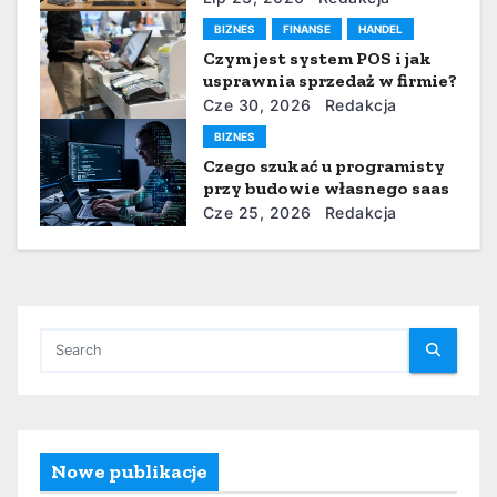
i
BIZNES
FINANSE
HANDEL
Czym jest system POS i jak
s
usprawnia sprzedaż w firmie?
u
Cze 30, 2026
Redakcja
BIZNES
Czego szukać u programisty
przy budowie własnego saas
Cze 25, 2026
Redakcja
Nowe publikacje