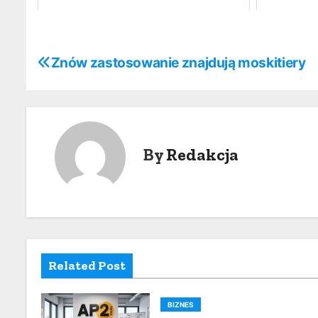
N
Znów zastosowanie znajdują moskitiery
a
w
i
By
Redakcja
g
a
c
j
Related Post
a
BIZNES
w