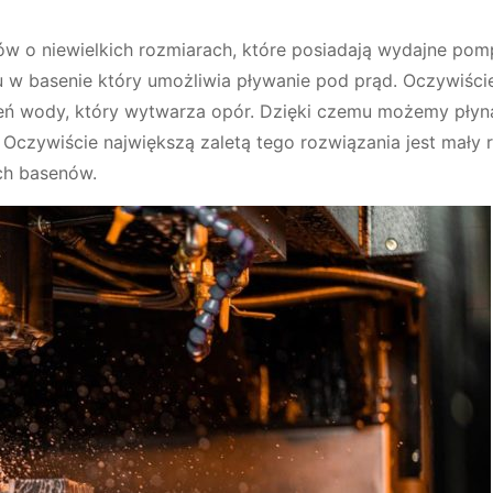
ów o niewielkich rozmiarach, które posiadają wydajne pom
u w basenie który umożliwia pływanie pod prąd. Oczywiści
mień wody, który wytwarza opór. Dzięki czemu możemy pły
 Oczywiście największą zaletą tego rozwiązania jest mały 
ch basenów.