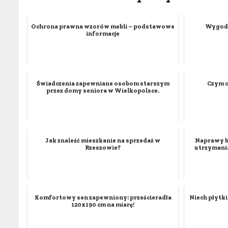
Ochrona prawna wzorów mebli – podstawowe
Wygodn
informacje
Świadczenia zapewniane osobom starszym
Czym c
przez domy seniora w Wielkopolsce.
Jak znaleźć mieszkanie na sprzedaż w
Naprawy bl
Rzeszowie?
utrzymani
Komfortowy sen zapewniony: prześcieradła
Niech płytki
120x190 cm na miarę!