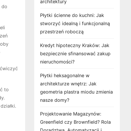
architektury
ć do
Płytki ścienne do kuchni: Jak
stworzyć idealną i funkcjonalną
eli
przestrzeń roboczą
czeń
soby
Kredyt hipoteczny Kraków: Jak
e
bezpiecznie sfinansować zakup
nieruchomości?
 ćwiczyć
Płytki heksagonalne w
architekturze wnętrz: Jak
ć to
geometria plastra miodu zmienia
y.
nasze domy?
ziałki.
Projektowanie Magazynów:
Greenfield czy Brownfield? Rola
Doradztwa, Automatyzacji i