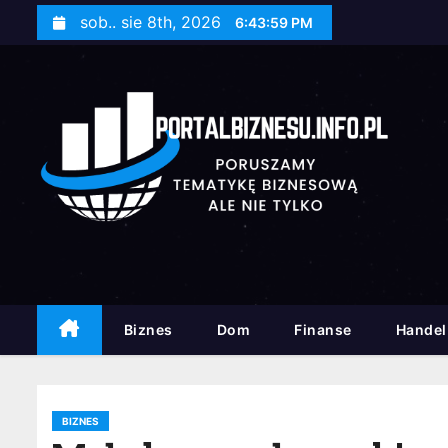
S
sob.. sie 8th, 2026
6:44:01 PM
k
i
p
t
o
c
o
n
t
e
n
Biznes
Dom
Finanse
Handel
t
BIZNES