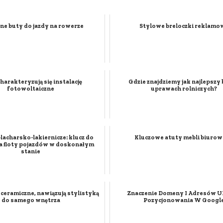
e buty do jazdy na rowerze
Stylowe breloczki reklamo
harakteryzują się instalację
Gdzie znajdziemy jak najlepszy 
fotowoltaiczne
uprawach rolniczych?
acharsko-lakiernicze: klucz do
Kluczowe atuty mebli biuro
a floty pojazdów w doskonałym
stanie
 ceramiczne, nawiązują stylistyką
Znaczenie Domeny I Adresów U
do samego wnętrza
Pozycjonowania W Googl