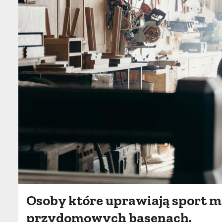
Osoby które uprawiają sport 
przydomowych basenach.