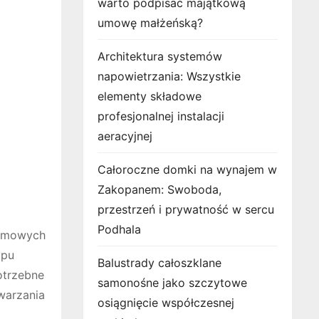
warto podpisać majątkową
umowę małżeńską?
Architektura systemów
napowietrzania: Wszystkie
elementy składowe
profesjonalnej instalacji
aeracyjnej
Całoroczne domki na wynajem w
Zakopanem: Swoboda,
przestrzeń i prywatność w sercu
Podhala
domowych
ypu
Balustrady całoszklane
otrzebne
samonośne jako szczytowe
warzania
osiągnięcie współczesnej