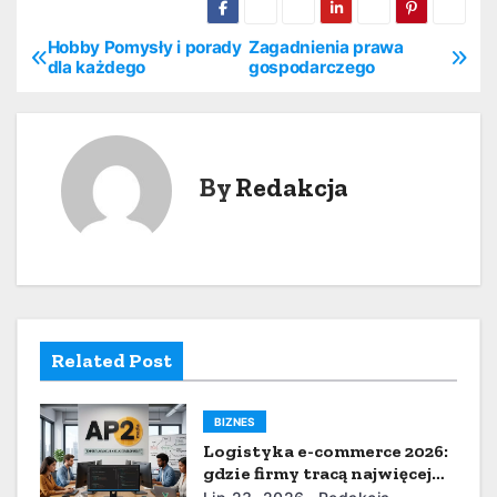
Hobby Pomysły i porady
Zagadnienia prawa
N
dla każdego
gospodarczego
a
w
By
Redakcja
i
g
a
c
Related Post
j
a
BIZNES
w
Logistyka e-commerce 2026:
gdzie firmy tracą najwięcej
czasu i pieniędzy