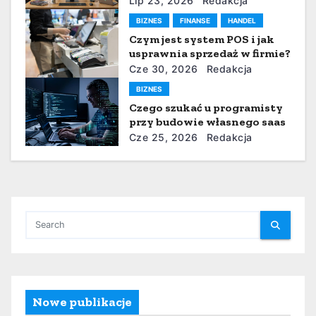
p
Lip 23, 2026
Redakcja
BIZNES
FINANSE
HANDEL
i
Czym jest system POS i jak
usprawnia sprzedaż w firmie?
s
Cze 30, 2026
Redakcja
u
BIZNES
Czego szukać u programisty
przy budowie własnego saas
Cze 25, 2026
Redakcja
Nowe publikacje