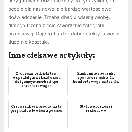
przygotować. Dużo możemy na tym zyskać, to
będzie dla nas nowe, ale bardzo wartościowe
doświadczenie. Trzeba dbać o własną osobę,
dlatego trzeba zlecić stworzenie fotografii
biznesowej. Daje to bardzo dobre efekty, a wcale
dużo nie kosztuje.
Inne ciekawe artykuły:
Zrób różnicę dzięki tym
Znakomite spodenki
wspaniałym wskazówkom
sportowe męskie L z
dotyczącym marketingu
komfortowego materiału
internetowego!
Czego szukać u programisty
Stylowe breloczki
przy budowie własnego saas
reklamowe