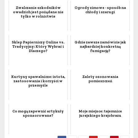
Zwalczanie szkodników
Ogrody zimowe - sposób na
owadzich jest pożądane nie
chłody i szarugi
tylko w rolnictwie
Sklep Papierniczy Online vs.
Gdzie zawsze zamówicie jak
Tradycyjny: Który Wybrać i
najbardziej konkretną
Dlaczego?
fumigację?
Kurtyny spawalnicze: istota,
Zalety ozonowania
zastosowania i korzyści w
pomieszczeń
przemyśle
Co mogą zapewnić artykuły
Moje miejsce: tajemnice
sponsorowane?
jurajskiego krajobrazu