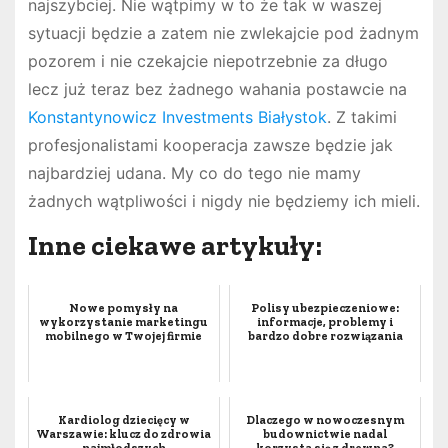
najszybciej. Nie wątpimy w to że tak w waszej
sytuacji będzie a zatem nie zwlekajcie pod żadnym
pozorem i nie czekajcie niepotrzebnie za długo
lecz już teraz bez żadnego wahania postawcie na
Konstantynowicz Investments Białystok
. Z takimi
profesjonalistami kooperacja zawsze będzie jak
najbardziej udana. My co do tego nie mamy
żadnych wątpliwości i nigdy nie będziemy ich mieli.
Inne ciekawe artykuły:
Nowe pomysły na
Polisy ubezpieczeniowe:
wykorzystanie marketingu
informacje, problemy i
mobilnego w Twojej firmie
bardzo dobre rozwiązania
Kardiolog dziecięcy w
Dlaczego w nowoczesnym
Warszawie: klucz do zdrowia
budownictwie nadal