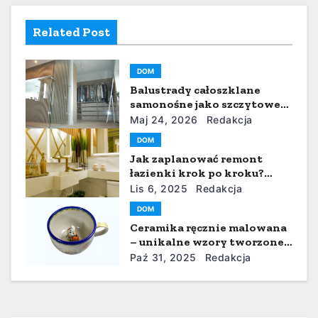
w
Related Post
p
i
DOM
Balustrady całoszklane
s
samonośne jako szczytowe
osiągnięcie współczesnej
Maj 24, 2026
Redakcja
u
architektury
DOM
Jak zaplanować remont
łazienki krok po kroku?
poradnik dla początkujących
Lis 6, 2025
Redakcja
DOM
Ceramika ręcznie malowana
– unikalne wzory tworzone z
pasją
Paź 31, 2025
Redakcja