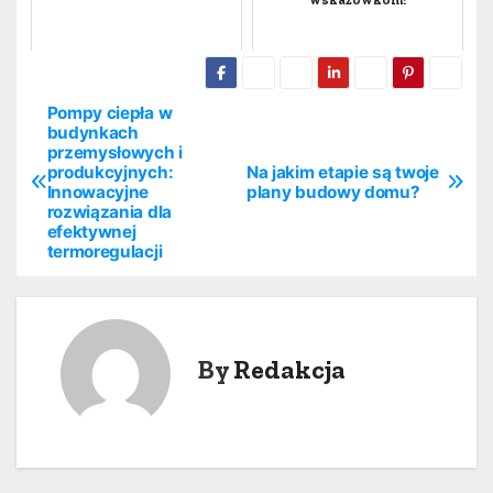
wskazówkom!
Pompy ciepła w
N
budynkach
przemysłowych i
a
produkcyjnych:
Na jakim etapie są twoje
Innowacyjne
plany budowy domu?
w
rozwiązania dla
efektywnej
i
termoregulacji
g
a
By
Redakcja
c
j
a