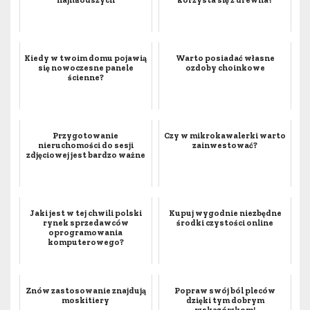
najmłodszych
korzysta się z drewna?
Kiedy w twoim domu pojawią
Warto posiadać własne
się nowoczesne panele
ozdoby choinkowe
ścienne?
Przygotowanie
Czy w mikrokawalerki warto
nieruchomości do sesji
zainwestować?
zdjęciowej jest bardzo ważne
Jaki jest w tej chwili polski
Kupuj wygodnie niezbędne
rynek sprzedawców
środki czystości online
oprogramowania
komputerowego?
Znów zastosowanie znajdują
Popraw swój ból pleców
moskitiery
dzięki tym dobrym