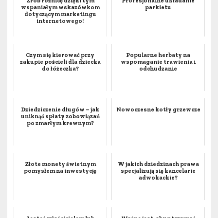
Zrób różnicę dzięki tym
Profesjonalne układanie
wspaniałym wskazówkom
parkietu
dotyczącym marketingu
internetowego!
Czym się kierować przy
Popularne herbaty na
zakupie pościeli dla dziecka
wspomaganie trawienia i
do łóżeczka?
odchudzanie
Dziedziczenie długów – jak
Nowoczesne kotły grzewcze
uniknąć spłaty zobowiązań
po zmarłym krewnym?
Złote monety świetnym
W jakich dziedzinach prawa
pomysłem na inwestycję
specjalizują się kancelarie
adwokackie?