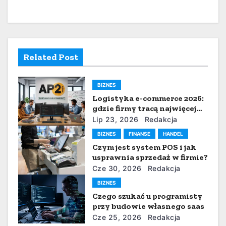
a
c
j
Related Post
a
w
BIZNES
Logistyka e-commerce 2026:
p
gdzie firmy tracą najwięcej
czasu i pieniędzy
i
Lip 23, 2026
Redakcja
BIZNES
FINANSE
HANDEL
s
Czym jest system POS i jak
usprawnia sprzedaż w firmie?
u
Cze 30, 2026
Redakcja
BIZNES
Czego szukać u programisty
przy budowie własnego saas
Cze 25, 2026
Redakcja