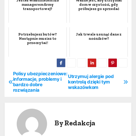
Jesteś właścicielem lub
Ważne jest, aby utrzymać
managerem firmy
dom w czystości, gdy
transportowej?
próbujesz go sprzedać
Potrzebujesz butów?
Jak trwale usunąć dane z
Następnie musisz to
nośników?
przeczytać!
Polisy ubezpieczeniowe:
N
Utrzymuj alergie pod
informacje, problemy i
kontrolą dzięki tym
bardzo dobre
a
wskazówkom
rozwiązania
w
i
By
Redakcja
g