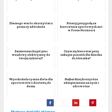
Dlaczego warto skorzystać z
Przeżyj przygodę za
pomocy adwokata
kierownica sportowych aut
w Forza Horizon 4
Zamierzasz kupić piec
Czym się kierować przy
wsadowy elektryczny do
zakupie pościeli dla dziecka
twojej cukierni?
do łóżeczka?
Wysokokaloryczna dieta dla
Najbardziej korzystne
sportowców z dostawą do
ubezpieczenia na życie i
domu
zdrowotne
Stylowe dodatki okienne