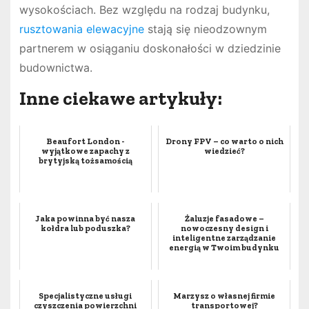
wysokościach. Bez względu na rodzaj budynku,
rusztowania elewacyjne
stają się nieodzownym
partnerem w osiąganiu doskonałości w dziedzinie
budownictwa.
Inne ciekawe artykuły:
Beaufort London -
Drony FPV – co warto o nich
wyjątkowe zapachy z
wiedzieć?
brytyjską tożsamością
Jaka powinna być nasza
Żaluzje fasadowe –
kołdra lub poduszka?
nowoczesny design i
inteligentne zarządzanie
energią w Twoim budynku
Specjalistyczne usługi
Marzysz o własnej firmie
czyszczenia powierzchni
transportowej?