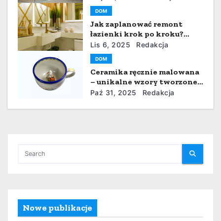
i
architektury
DOM
s
Jak zaplanować remont
łazienki krok po kroku?
u
poradnik dla początkujących
Lis 6, 2025
Redakcja
DOM
Ceramika ręcznie malowana
– unikalne wzory tworzone z
pasją
Paź 31, 2025
Redakcja
Nowe publikacje