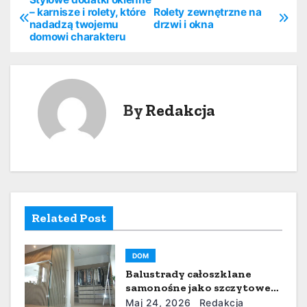
N
– karnisze i rolety, które
Rolety zewnętrzne na
nadadzą twojemu
drzwi i okna
a
domowi charakteru
w
i
By
Redakcja
g
a
c
j
Related Post
a
w
DOM
Balustrady całoszklane
p
samonośne jako szczytowe
osiągnięcie współczesnej
Maj 24, 2026
Redakcja