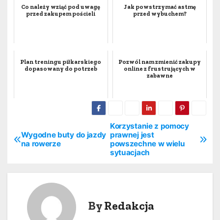
Co należy wziąć pod uwagę
Jak powstrzymać astmę
przed zakupem pościeli
przed wybuchem?
Plan treningu piłkarskiego
Pozwól nam zmienić zakupy
dopasowany do potrzeb
online z frustrujących w
zabawne
Korzystanie z pomocy
N
Wygodne buty do jazdy
prawnej jest
na rowerze
powszechne w wielu
a
sytuacjach
w
i
By
Redakcja
g