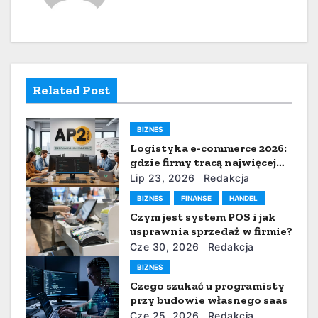
a
c
j
Related Post
a
w
BIZNES
Logistyka e-commerce 2026:
p
gdzie firmy tracą najwięcej
czasu i pieniędzy
i
Lip 23, 2026
Redakcja
BIZNES
FINANSE
HANDEL
s
Czym jest system POS i jak
usprawnia sprzedaż w firmie?
u
Cze 30, 2026
Redakcja
BIZNES
Czego szukać u programisty
przy budowie własnego saas
Cze 25, 2026
Redakcja