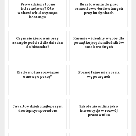
Prowadzisz stronę
Rusztowania do prac
internetową? Oto
remontowo-budowlanych
wskazówki dotyczące
przy budynkach
hostingu
Czym się kierować przy
Karasie – idealny wybór dla
zakupie pościeli dla dziecka
początkujących miłośników
do łóżeczka?
oczek wodnych
Kiedy można rozwiązać
Poznaj fajne miejsce na
umowę o pracę?
wypoczynek
Java Joy dzięki najlepszym
Szkolenia online jako
dostępnym poradom
inwestycja w rozwój
pracownika